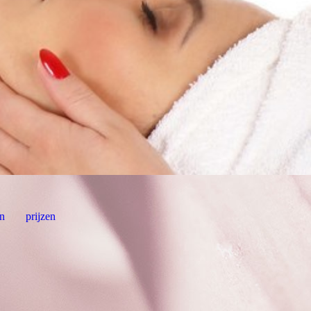
n
prijzen