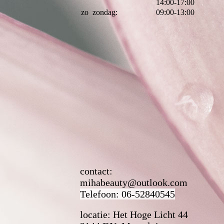
14:00-17:00
zo
zondag:
09:00-13:00
contact:
mihabeauty@outlook.com
Telefoon: 06-52840545
locatie: Het Hoge Licht 44