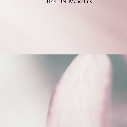
3144 DN Maassluis