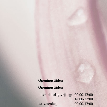
inrichting salon
Openingstijden
Openingstijden
di-vr
dinsdag-vrijdag:
09:00-13:00
14:00-22:00
za
zaterdag:
09:00-13:00