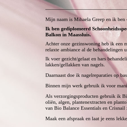
Mijn naam is Mihaela Greep en ik ben 4
Ik ben gediplomeerd Schoonheidsspec
Balkon in Maassluis.
Achter onze gezinswoning heb ik een m
relaxte ambiance al de behandelingen u
Ik voer gezicht/gelaat en hars behandel
lakken/gellakken van nagels.
Daarnaast doe ik nagelreparaties op ba
Binnen mijn werk gebruik ik voor mani
Als verzorgingsproducten gebruik ik Bi
oliën, algen, plantenextracten en plant
van Bio Balance Essentials en Crisnail 
Maak een afspraak en laat je eens lekk