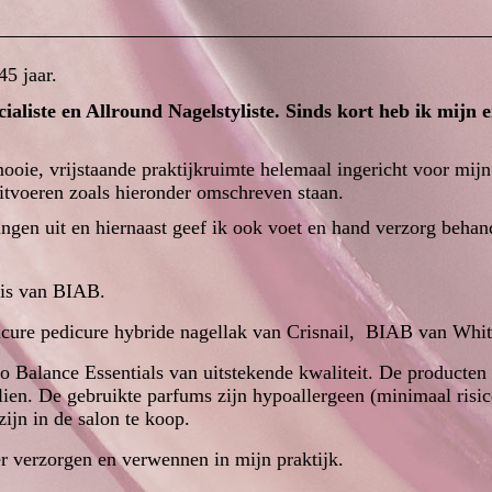
5 jaar.
ialiste en Allround
Nagelstyliste
. Sinds kort heb ik mijn 
ooie, vrijstaande praktijkruimte helemaal ingericht voor m
itvoeren zoals hieronder omschreven staan.
ingen uit en hiernaast geef ik ook voet en hand verzorg beha
sis van BIAB.
cure pedicure hybride nagellak van Crisnail, BIAB van Whit
o Balance Essentials van uitstekende kwaliteit. De producten 
olien. De gebruikte parfums zijn hypoallergeen (minimaal risic
zijn in de salon te koop.
er verzorgen en verwennen in mijn praktijk.